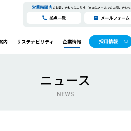
営業時間内
のお問い合わせはこちら
（またはメールでのお問い合わせ
拠点一覧
メールフォーム
採用情報
案内
サステナビリティ
企業情報
ニュース
数字で見るオークラサービス
メンテナンス事業
人材育成への取り組み
会社概要
NEWS
オークラロボットサプライカンパニー
グループ会社