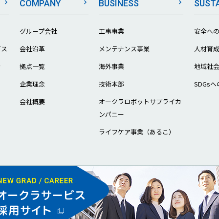
COMPANY
BUSINESS
SUSTA
グループ会社
工事事業
安全へ
ビス
会社沿革
メンテナンス事業
人材育
ラ
拠点一覧
海外事業
地域社
企業理念
技術本部
SDGs
会社概要
オークラロボットサプライカ
ンパニー
ライフケア事業（あるこ）