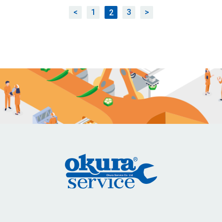
<
1
3
>
2