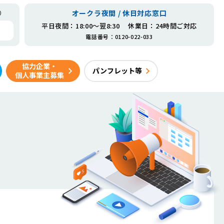
オークラ夜間 / 休日対応窓口
）
平日夜間
：18:00～翌8:30
休業日
：24時間ご対応
電話番号
：
0120-022-033
協力企業・
パンフレット等
個人事業主募集
こんなところにもオークラサービス
海外事業
地域社会への取り組み
会社沿革
ライフケア事業（あるこ）
ニュース