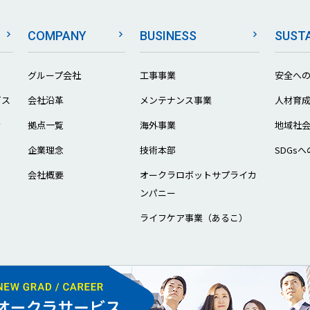
COMPANY
BUSINESS
SUSTA
グループ会社
工事事業
安全へ
ビス
会社沿革
メンテナンス事業
人材育
ラ
拠点一覧
海外事業
地域社
企業理念
技術本部
SDGs
会社概要
オークラロボットサプライカ
ンパニー
ライフケア事業（あるこ）