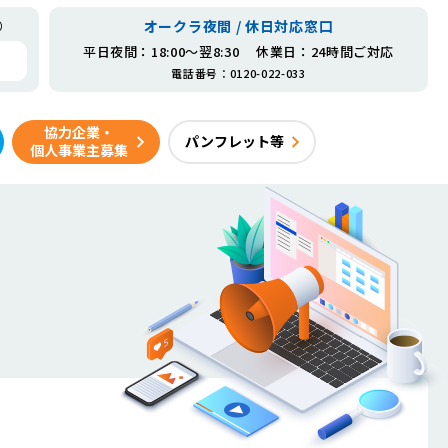
オークラ夜間 / 休日対応窓口
）
平日夜間
：18:00～翌8:30
休業日
：24時間ご対応
電話番号
：
0120-022-033
協力企業・
パンフレット等
個人事業主募集
こんなところにもオークラサービス
海外事業
地域社会への取り組み
会社沿革
ライフケア事業（あるこ）
ニュース